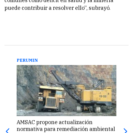
comunes como déficit en salud y la minería
puede contribuir a resolver ello”, subrayó.
PERUMIN
PER
AMSAC propone actualización
“Des
normativa para remediación ambiental
del 