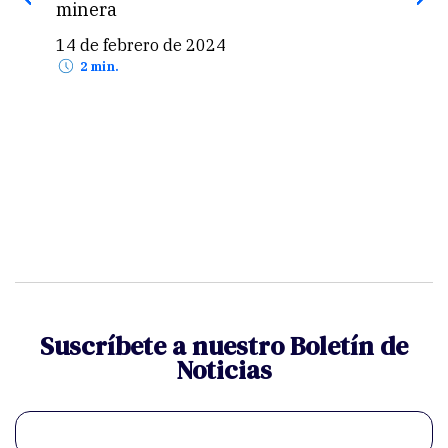
minera
para
14 de febrero de 2024
29 
2 min.
Suscríbete a nuestro Boletín de
Noticias