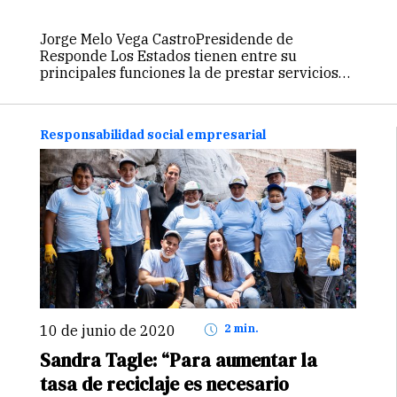
Jorge Melo Vega CastroPresidende de
Responde Los Estados tienen entre su
principales funciones la de prestar servicios
públicos a sus ciudadanos. Es la forma
eficiente de ofrecer servicios para todos y así
en un territorio determinado las personas
Responsabilidad social empresarial
acceden a…
Continuar
10 de junio de 2020
2 min.
Sandra Tagle: “Para aumentar la
tasa de reciclaje es necesario