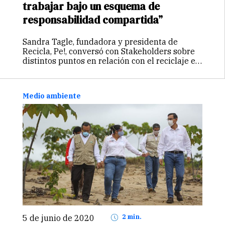
trabajar bajo un esquema de
responsabilidad compartida”
Sandra Tagle, fundadora y presidenta de
Recicla, Pe!, conversó con Stakeholders sobre
distintos puntos en relación con el reciclaje en
el Perú, así como de las iniciativas y
programas que llevan adelante sobre este
importante tema. También abordó la
Medio ambiente
situación…
Continuar
5 de junio de 2020
2 min.