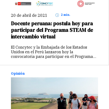
20 de abril de 2021
2 min.
Docente peruana: postula hoy para
participar del Programa STEAM de
intercambio virtual
El Concytec y la Embajada de los Estados
Unidos en el Perú lanzaron hoy la
convocatoria para participar en el Programa
STEAM de intercambio virtual para docentes
mujeres en el campo de la ciencia, tecnología,
ingeniería, las artes y matemáticas (STEAM).
Opinión
Ambas…
Continuar