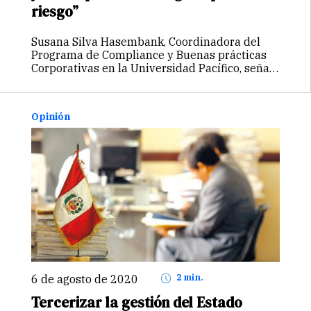
riesgo”
Susana Silva Hasembank, Coordinadora del
Programa de Compliance y Buenas prácticas
Corporativas en la Universidad Pacífico, señaló
que cuando esta actividad se hace con total
transparencia, funciona como un engranaje
entre los intereses privados y las autoridades
Opinión
políticas que toman…
Continuar
6 de agosto de 2020
2 min.
Tercerizar la gestión del Estado