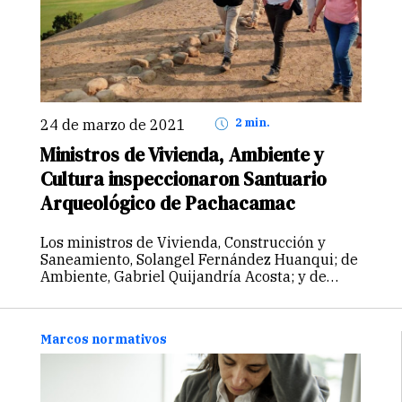
24 de marzo de 2021
2 min.
Ministros de Vivienda, Ambiente y
Cultura inspeccionaron Santuario
Arqueológico de Pachacamac
Los ministros de Vivienda, Construcción y
Saneamiento, Solangel Fernández Huanqui; de
Ambiente, Gabriel Quijandría Acosta; y de
Cultura, Alejandro Neyra Sánchez, realizaron
una inspección técnica al Santuario
Arqueológico de Pachacamac, a fin de evaluar
Marcos normativos
en el campo los posibles efectos…
Continuar