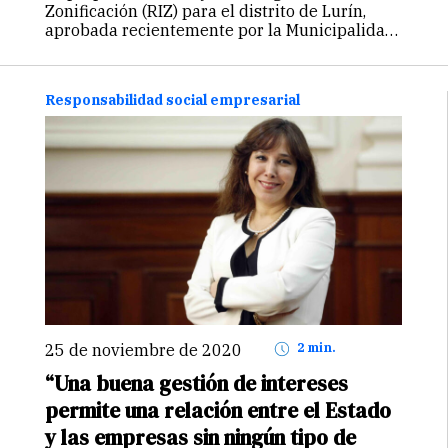
Zonificación (RIZ) para el distrito de Lurín,
aprobada recientemente por la Municipalidad
Metropolitana de Lima, será mejorada con la
incorporación de componentes ambientales,
manifestó el ministro del Ambiente, Gabriel
Responsabilidad social empresarial
Quijandría. Así lo expresó…
Continuar
25 de noviembre de 2020
2 min.
“Una buena gestión de intereses
permite una relación entre el Estado
y las empresas sin ningún tipo de