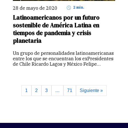
28 de mayo de 2020
2 min.
Latinoamericanos por un futuro
sostenible de América Latina en
tiempos de pandemia y crisis
planetaria
Un grupo de personalidades latinoamericanas
entre los que se encuentran los exPresidentes
de Chile Ricardo Lagos y México Felipe
Calderón y que incluye a ex ministros del
ambiente, miembros de la academia, del
sector privado y de la sociedad civil…
Continuar
1
2
3
…
71
Siguiente »