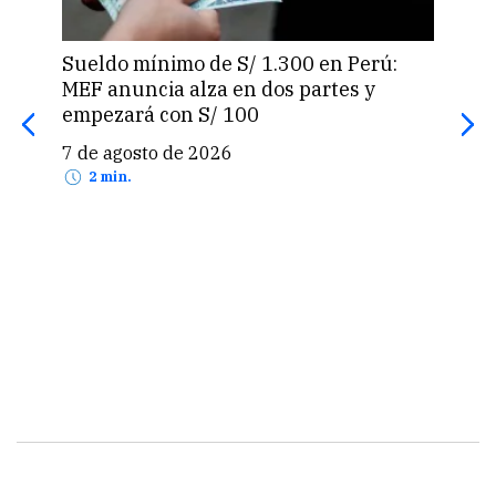
Sueldo mínimo de S/ 1.300 en Perú:
Cien
MEF anuncia alza en dos partes y
IA 
empezará con S/ 100
la u
7 de agosto de 2026
7 d
2 min.