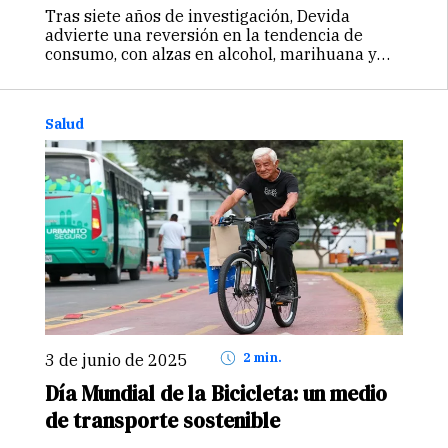
Tras siete años de investigación, Devida
advierte una reversión en la tendencia de
consumo, con alzas en alcohol, marihuana y
tranquilizantes sin receta. Las adolescentes
lideran el consumo de alcohol y vaporizadores,
mientras que el uso en solitario y los efectos
Salud
perjudiciales van en aumento.
3 de junio de 2025
2 min.
Día Mundial de la Bicicleta: un medio
de transporte sostenible