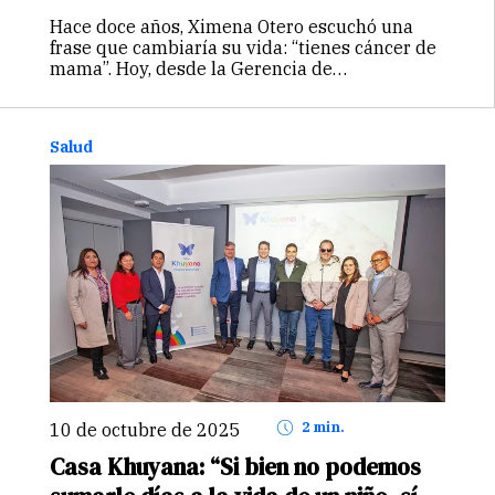
Hace doce años, Ximena Otero escuchó una
frase que cambiaría su vida: “tienes cáncer de
mama”. Hoy, desde la Gerencia de
Recaudación, Marketing y Comunicaciones de
la Fundación Peruana de Cáncer, transforma
aquel miedo inicial en el propósito de
Salud
acompañar,…
Continuar
10 de octubre de 2025
2 min.
Casa Khuyana: “Si bien no podemos