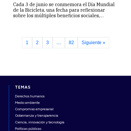
Cada 3 de junio se conmemora el Día Mundial
de la Bicicleta, una fecha para reflexionar
sobre los múltiples beneficios sociales,
ambientales, económicos y de salud que ofrece
este medio de transporte sostenible.
1
2
3
…
82
Siguiente »
TEMAS
Derechos humanos
Medio ambiente
Compromiso empresarial
Gobernanza y transparencia
Ciencia, innovación y tecnología
Políticas públicas