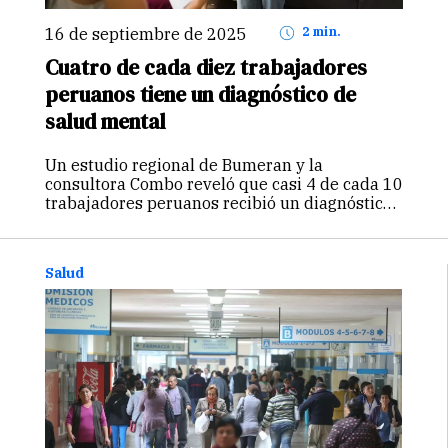
16 de septiembre de 2025
2 min.
Cuatro de cada diez trabajadores
peruanos tiene un diagnóstico de
salud mental
Un estudio regional de Bumeran y la
consultora Combo reveló que casi 4 de cada 10
trabajadores peruanos recibió un diagnóstico
de salud mental. Ansiedad generalizada,
depresión mayor y TDAH lideran la lista de
condiciones más reportadas por los
Salud
encuestados,…
Continuar