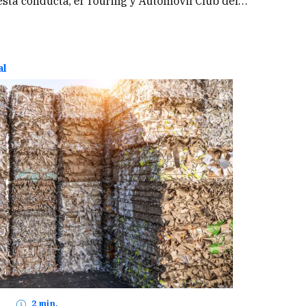
 esta conducta, el Touring y Automóvil Club del
es como Uber, Cabify, Didi e InDrive, lanzaron
e concientización que busca reforzar su uso
 educación vial.
al
2 min.