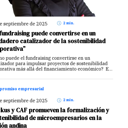
de septiembre de 2025
2 min.
 fundraising puede convertirse en un
dadero catalizador de la sostenibilidad
porativa”
o puede el fundraising convertirse en un
lizador para impulsar proyectos de sostenibilidad
orativa más allá del financiamiento económico? El
raising puede convertirse en un verdadero
lizador de la sostenibilidad corporativa cuando se
ende más allá de la captación de…
Continuar
romiso empresarial
de septiembre de 2025
2 min.
kus y CAF promueven la formalización y
tenibilidad de microempresarios en la
ión andina