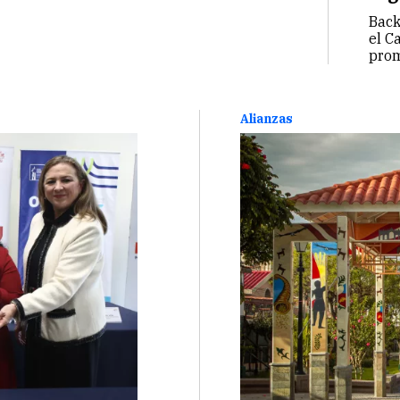
Back
el C
prom
digi
cana
inic
Alianzas