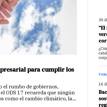
30 
“El
ver
cor
¿Cóm
cata
corp
fund
cata
mpresarial para cumplir los
enti
Comp
16 
 el rumbo de gobiernos,
Bac
, el ODS 17 recuerda que ningún
sos
os como el cambio climático, la
reg