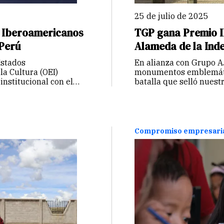
25 de julio de 2025
s Iberoamericanos
TGP gana Premio I
 Perú
Alameda de la Ind
Estados
En alianza con Grupo A
la Cultura (OEI)
monumentos emblemátic
nstitucional con el
batalla que selló nuest
espacios cotidianos.
Compromiso empresari