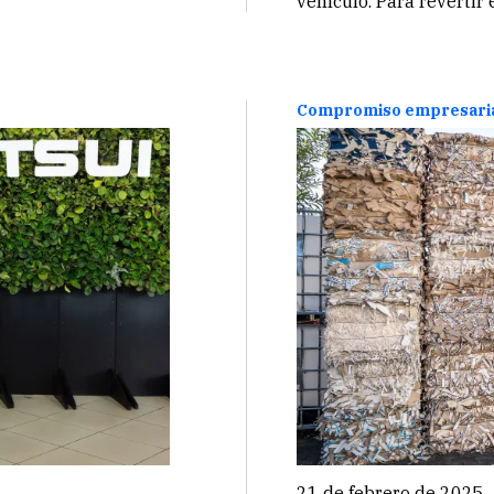
vehículo. Para revertir
aulas peruanas.
Perú, junto a aplicacion
una campaña nacional d
desde la tecnología y la
Compromiso empresari
21 de febrero de 2025