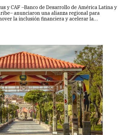
us y CAF –Banco de Desarrollo de América Latina y
aribe– anunciaron una alianza regional para
over la inclusión financiera y acelerar la
talización de bodegueros y emprendedores del
l tradicional en Perú, Colombia y Ecuador. La
iativa incluye…
Continuar