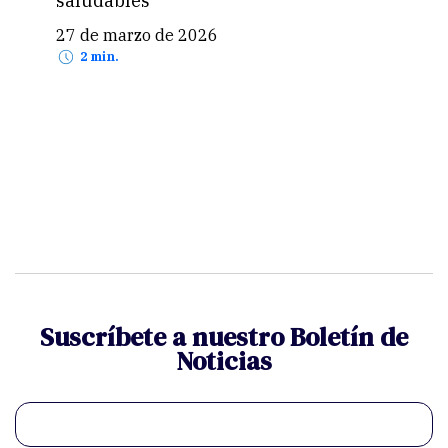
saludables
enf
27 de marzo de 2026
13 
2 min.
Suscríbete a nuestro Boletín de
Noticias