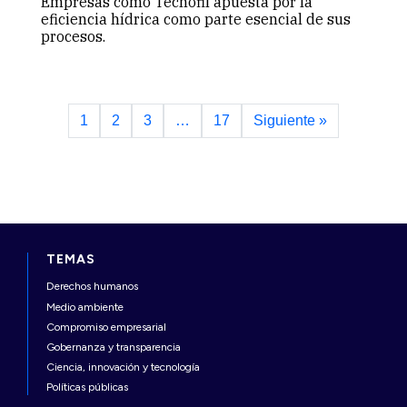
Empresas como Tecnofil apuesta por la
eficiencia hídrica como parte esencial de sus
procesos.
1
2
3
…
17
Siguiente »
TEMAS
Derechos humanos
Medio ambiente
Compromiso empresarial
Gobernanza y transparencia
Ciencia, innovación y tecnología
Políticas públicas