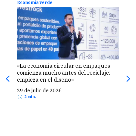
Economía verde
Dive
«La economía circular en empaques
Los 
comienza mucho antes del reciclaje:
gan
empieza en el diseño»
per
29 de julio de 2026
25 
2 min.