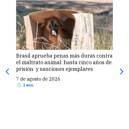
Brasil aprueba penas más duras contra
Una 
el maltrato animal: hasta cinco años de
«pas
prisión y sanciones ejemplares
pro
US$
7 de agosto de 2026
7 d
2 min.