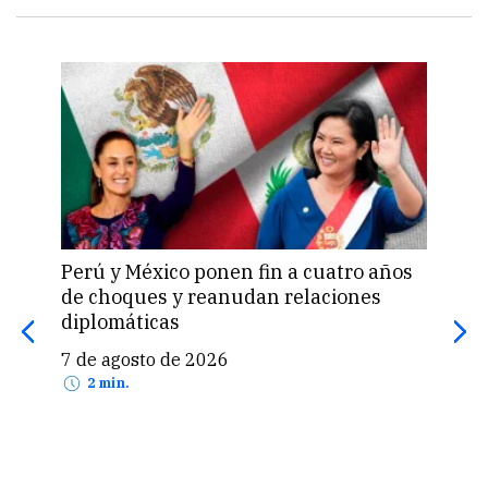
Perú y México ponen fin a cuatro años
Sue
de choques y reanudan relaciones
MEF 
diplomáticas
emp
7 de agosto de 2026
7 d
2 min.