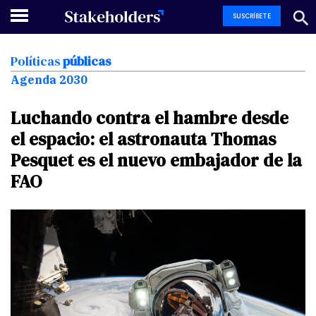
SUSCRÍBETE
Políticas
públicas
Agenda 2030
Luchando
contra
el
hambre
desde
el
espacio:
el
astronauta
Thomas
Pesquet
es
el
nuevo
embajador
de
la
FAO