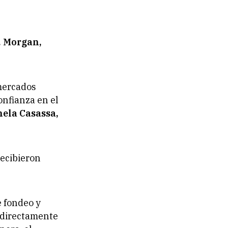
. Morgan,
 mercados
onfianza en el
ela Casassa,
recibieron
e fondeo y
á directamente