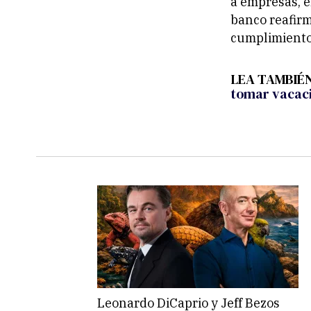
a empresas, e
banco reafir
cumplimiento
LEA TAMBIÉ
tomar vacac
Leonardo DiCaprio y Jeff Bezos