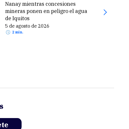
Nanay mientras concesiones
mill
mineras ponen en peligro el agua
por 
de Iquitos
5 de
2 
5 de agosto de 2026
2 min.
s