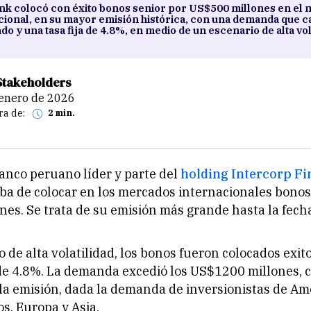
nk colocó con éxito bonos senior por US$500 millones en el
cional, en su mayor emisión histórica, con una demanda que cas
o y una tasa fija de 4.8%, en medio de un escenario de alta vol
Stakeholders
e enero de 2026
ra de:
2 min.
banco peruano líder y parte del
holding Intercorp Fi
aba de colocar en los mercados internacionales bonos
es. Se trata de su emisión más grande hasta la fech
 de alta volatilidad, los bonos fueron colocados exi
 de 4.8%. La demanda excedió los US$1200 millones, c
la emisión, dada la demanda de inversionistas de Amé
s, Europa y Asia.