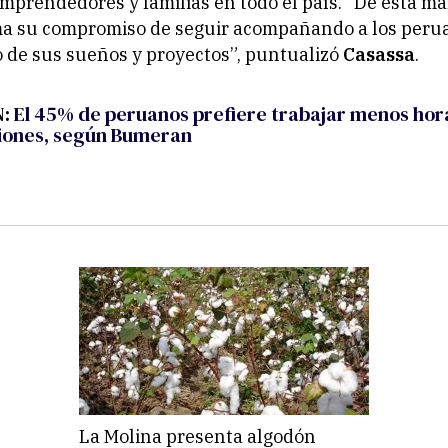
mprendedores y familias en todo el país. “De esta ma
ma su compromiso de seguir acompañando a los perua
 de sus sueños y proyectos”, puntualizó
Casassa
.
N:
El 45% de peruanos prefiere trabajar menos hor
iones, según Bumeran
La Molina presenta algodón