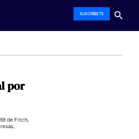
SUSCRÍBETE
l
por
BB de Fitch,
resas,