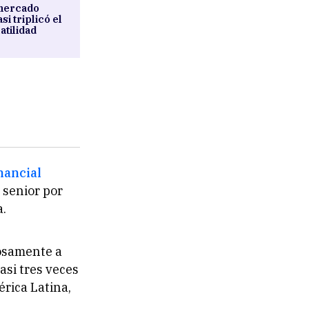
 mercado
i triplicó el
atilidad
nancial
 senior por
a.
tosamente a
asi tres veces
rica Latina,