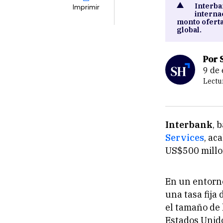
Interba
Imprimir
interna
monto ofertad
global.
Por 
9 d
Lectu
Interbank
, 
Services
, ac
US$500 millon
En un entorno
una tasa fija
el tamaño de 
Estados Unido