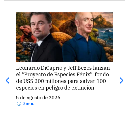
Leonardo DiCaprio y Jeff Bezos lanzan
La 
el “Proyecto de Especies Fénix”: fondo
que
de US$ 200 millones para salvar 100
prod
especies en peligro de extinción
5 d
5 de agosto de 2026
2 min.