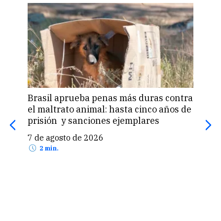
Brasil aprueba penas más duras contra
Una 
el maltrato animal: hasta cinco años de
«pas
prisión y sanciones ejemplares
pro
US$
7 de agosto de 2026
7 d
2 min.