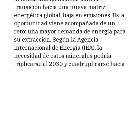
transición hacia una nueva matriz
energética global, baja en emisiones. Esta
oportunidad viene acompañada de un
reto: una mayor demanda de energía para
su extracción. Según la Agencia
Internacional de Energía (IEA), la
necesidad de estos minerales podría
triplicarse al 2030 y cuadruplicarse hacia
2040 en un panorama de emisiones netas
cero.
“Será necesario triplicar la demanda de
minerales, lo que genera un impacto
climático; y es ahí donde cobra relevancia
una minería verde e inteligente frente al
cambio climático”, asegura Pablo Vega.