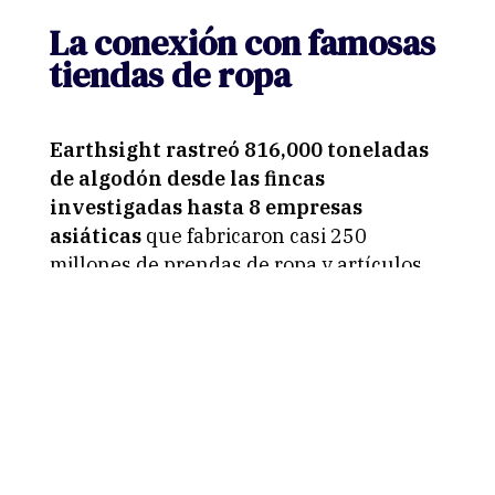
La conexión con famosas
tiendas de ropa
Earthsight rastreó 816,000 toneladas
de algodón desde las fincas
investigadas hasta 8 empresas
asiáticas
que fabricaron casi 250
millones de prendas de ropa y artículos
para el hogar terminados durante doce
meses para las tiendas globales de
H&M
y/o Zara
y las marcas hermanas de Zara,
Bershka, Pull&Bear, entre otras.
En Perú específicamente,
H&M y Zara
compraron en 2021 más de 2 millones
de dólares en productos
como