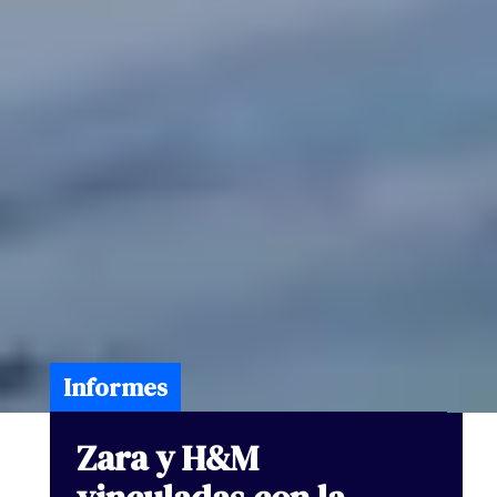
Informes
Zara
y
H&M