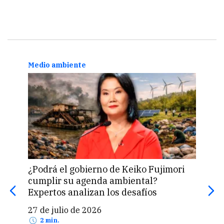
Medio ambiente
Medi
¿Podrá el gobierno de Keiko Fujimori
El r
cumplir su agenda ambiental?
apr
Expertos analizan los desafíos
24 
27 de julio de 2026
2 min.