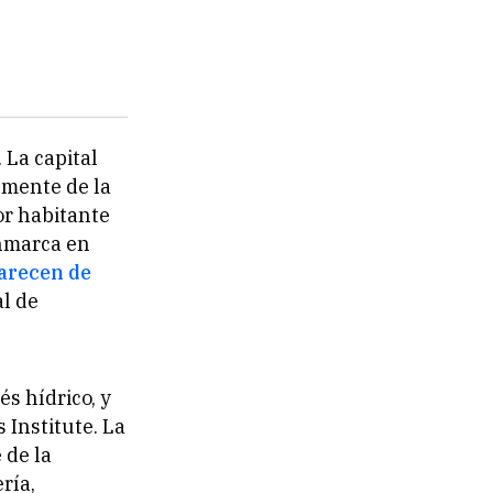
 La capital
lmente de la
or habitante
enmarca en
carecen de
l de
és hídrico, y
 Institute. La
 de la
ría,