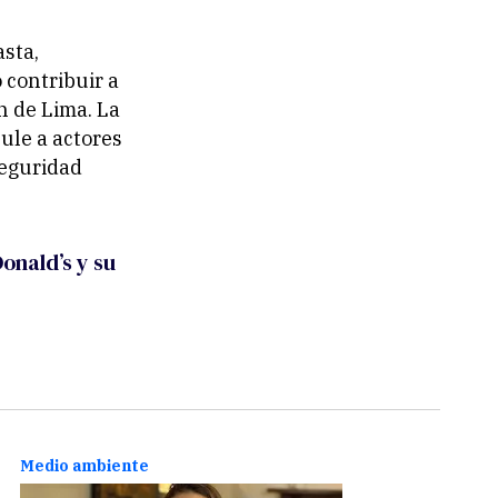
asta,
contribuir a
ón de Lima. La
ule a actores
seguridad
onald’s y su
Medio ambiente
Medio