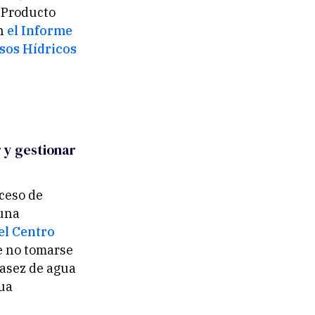
 Producto
ún
el Informe
rsos Hídricos
r y gestionar
oceso de
 una
el Centro
e no tomarse
casez de agua
gua