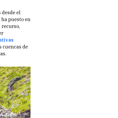
s desde el
n
ha puesto en
 recurso,
er
ativas
as cuencas de
as.