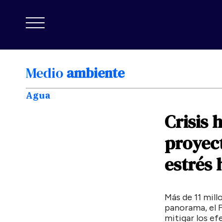
Medio
ambiente
Agua
Crisis
h
proyec
estrés
Más de 11 mill
panorama, el 
mitigar los ef