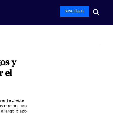
SUSCRÍBETE
gos
y
r
el
rente a este
as que buscan
a largo plazo.