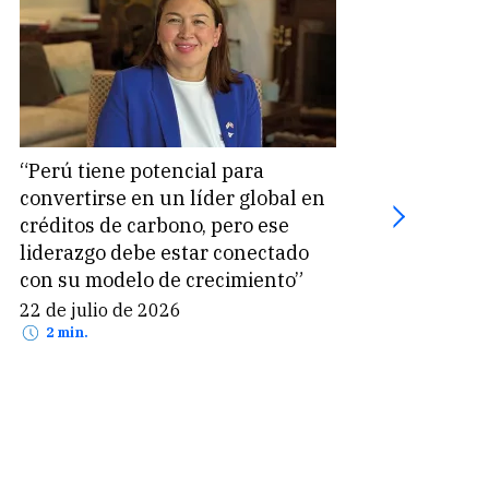
“Perú tiene potencial para
«Las
convertirse en un líder global en
func
créditos de carbono, pero ese
aler
liderazgo debe estar conectado
climá
con su modelo de crecimiento”
17 d
2 
22 de julio de 2026
2 min.