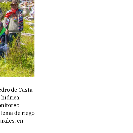
edro de Casta
 hídrica,
onitoreo
stema de riego
rales, en