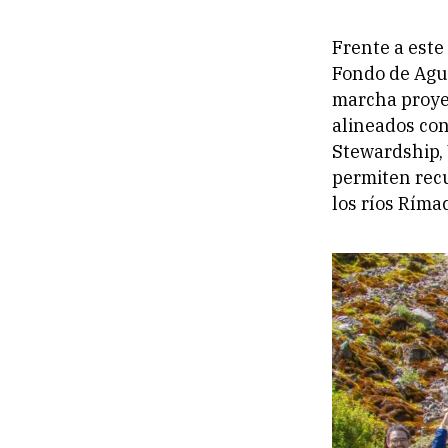
Frente a este
Fondo de Agu
marcha proyec
alineados co
Stewardship,
permiten recu
los ríos Ríma