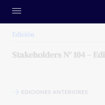
Edición
Stakeholders
N°
104
–
Edi
EDICIONES ANTERIORES