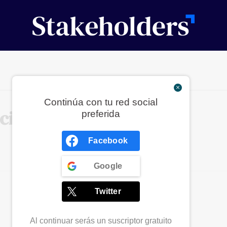
Continúa con tu red social
ción
Voluntariado
preferida
Facebook
Google
Twitter
Al continuar serás un suscriptor gratuito