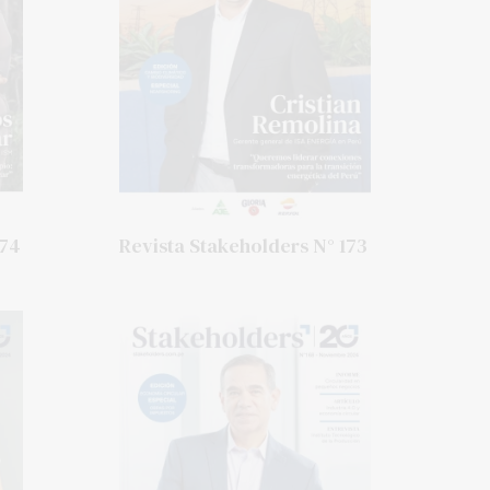
174
Revista Stakeholders N° 173