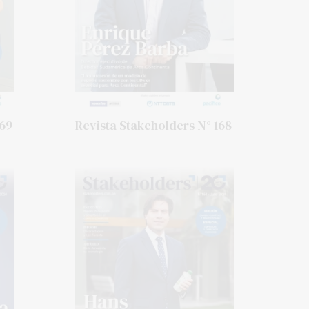
169
Revista Stakeholders N° 168