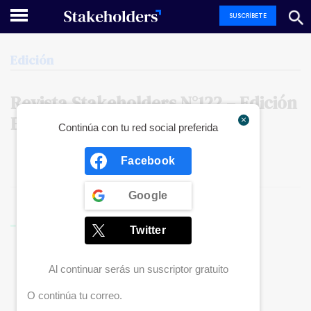
SUSCRÍBETE
Edición
Revista
Stakeholders
N°122
–
Edición
Especial
Bicentenario
del
Perú
Continúa con tu red social preferida
Facebook
Google
EDICIONES ANTERIORES
Twitter
Al continuar serás un suscriptor gratuito
O continúa tu correo.