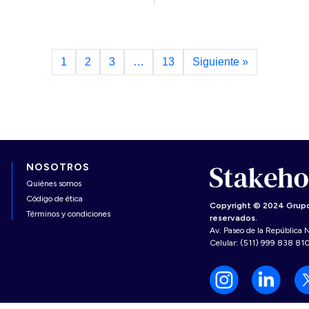
1
2
3
…
13
Siguiente »
NOSOTROS
Quiénes somos
Código de ética
Copyright © 2024 Grupo
Términos y condiciones
reservados.
Av. Paseo de la República N
Celular: (511) 999 838 81