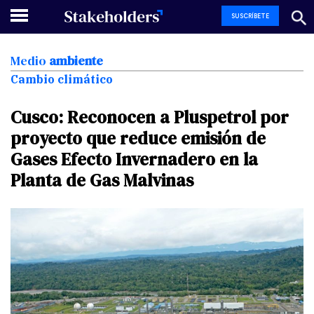
SUSCRÍBETE
Medio
ambiente
Cambio climático
Cusco:
Reconocen
a
Pluspetrol
por
proyecto
que
reduce
emisión
de
Gases
Efecto
Invernadero
en
la
Planta
de
Gas
Malvinas