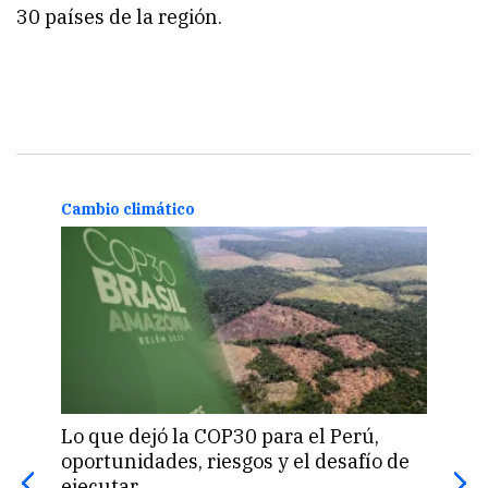
30 países de la región.
Cambio climático
Camb
Lo que dejó la COP30 para el Perú,
Lima
oportunidades, riesgos y el desafío de
fest
ejecutar
clim