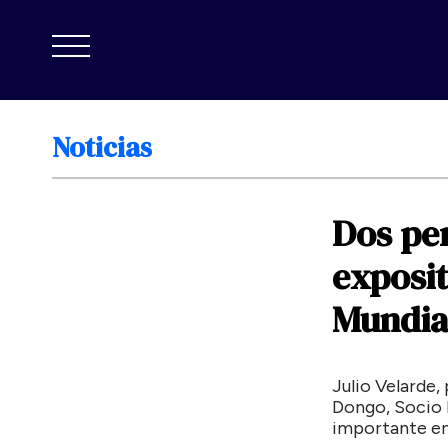
Noticias
Dos
pe
exposi
Mundia
Julio Velarde,
Dongo, Socio 
importante en