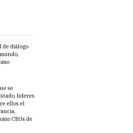
l de diálogo
l mundo,
como
que se
Estado, líderes
e ellos el
rancia,
í como CEOs de