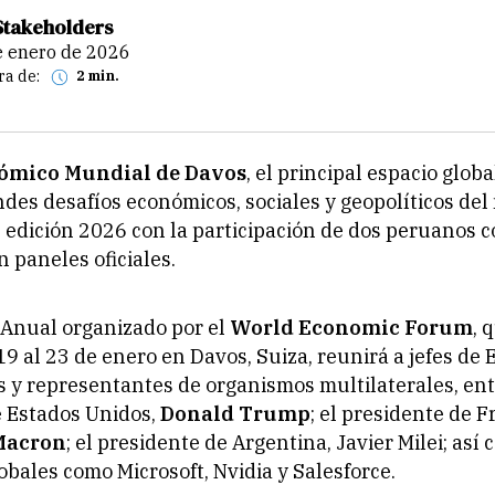
Stakeholders
de enero de 2026
ra de:
2 min.
ómico Mundial de Davos
, el principal espacio globa
ndes desafíos económicos, sociales y geopolíticos de
 edición 2026 con la participación de dos peruanos 
n paneles oficiales.
 Anual organizado por el
World Economic Forum
, 
19 al 23 de enero en Davos, Suiza, reunirá a jefes de 
 y representantes de organismos multilaterales, entr
e Estados Unidos,
Donald Trump
; el presidente de F
Macron
; el presidente de Argentina, Javier Milei; as
bales como Microsoft, Nvidia y Salesforce.