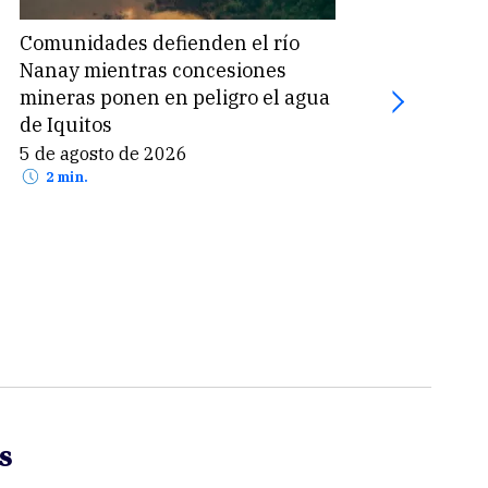
Comunidades defienden el río
Coca
Nanay mientras concesiones
mill
mineras ponen en peligro el agua
por 
de Iquitos
5 de
2 
5 de agosto de 2026
2 min.
s