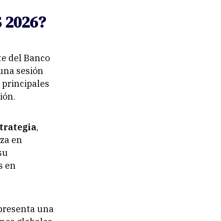
S 2026?
te del Banco
 una sesión
 principales
ión.
trategia
,
nza en
su
s en
presenta una