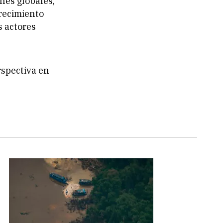
nes globales,
recimiento
s actores
rspectiva en