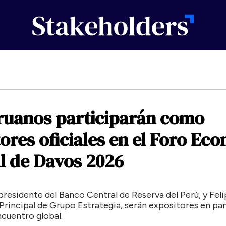
ruanos
participarán
como
tores
oficiales
en
el
Foro
Eco
l
de
Davos
2026
 presidente del Banco Central de Reserva del Perú, y Fel
Principal de Grupo Estrategia, serán expositores en pan
cuentro global.