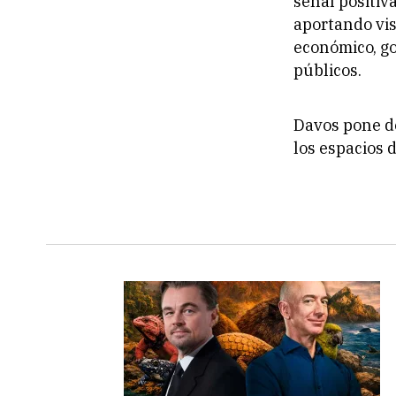
señal positiv
aportando vis
económico, go
públicos.
Davos pone de
los espacios 