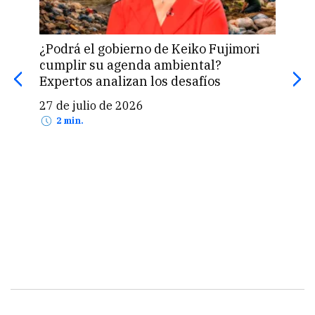
¿Podrá el gobierno de Keiko Fujimori
El r
cumplir su agenda ambiental?
apr
Expertos analizan los desafíos
24 
27 de julio de 2026
2 min.