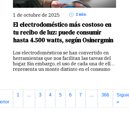
1 de octubre de 2025
2 min.
El electrodoméstico más costoso en
tu recibo de luz: puede consumir
hasta 4.500 watts, según Osinergmin
Los electrodomésticos se han convertido en
herramientas que nos facilitan las tareas del
hogar. Sin embargo, el uso de cada una de ellas
representa un monto distinto en el consumo
de la energía eléctrica. De acuerdo con datos
del Organismo…
Continuar
1
…
3
4
5
6
7
…
366
Sigui
erior
»