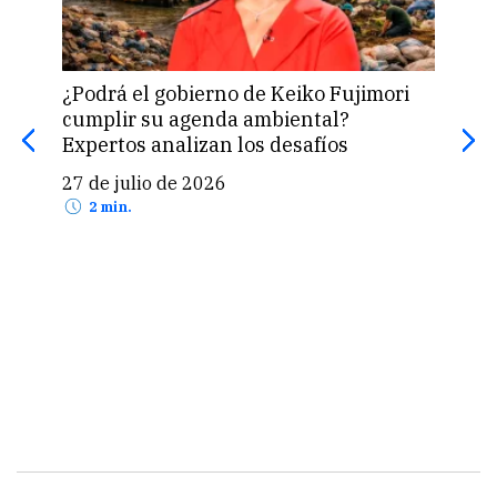
¿Podrá el gobierno de Keiko Fujimori
El r
cumplir su agenda ambiental?
apr
Expertos analizan los desafíos
24 
27 de julio de 2026
2 min.