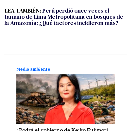
LEA TAMBIÉN:
Perú perdió once veces el
tamaño de Lima Metropolitana en bosques de
la Amazonía: ¿Qué factores incidieron más?
Medio ambiente
Medi
¿Podrá el gobierno de Keiko Fujimori
El r