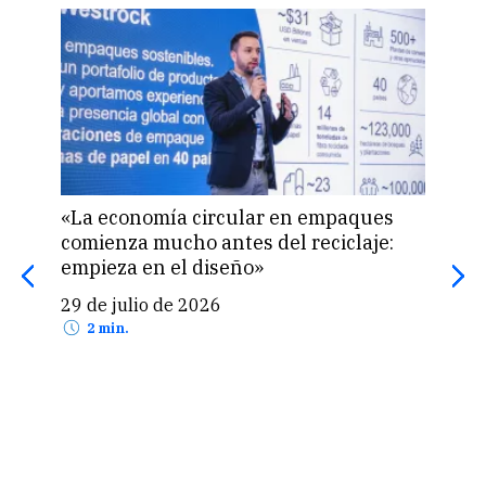
«La economía circular en empaques
¿Pod
comienza mucho antes del reciclaje:
cum
empieza en el diseño»
Expe
29 de julio de 2026
27 
2 min.