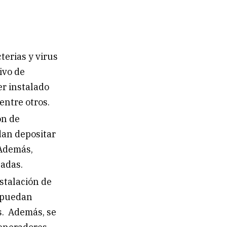
terias y virus
ivo de
er instalado
entre otros.
ón de
dan depositar
 Además,
ladas.
stalación de
s puedan
s. Además, se