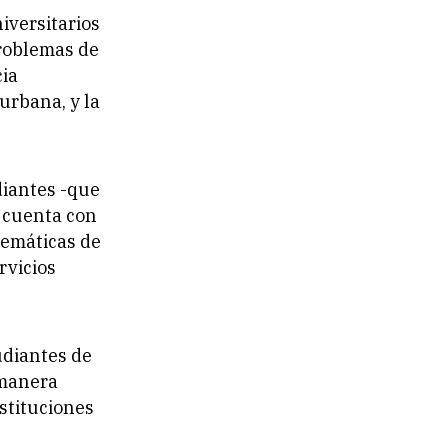
iversitarios
problemas de
cia
 urbana, y la
diantes -que
a cuenta con
lemáticas de
rvicios
udiantes de
 manera
stituciones