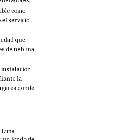
generadores.
ible como
el servicio
medad que
es de neblina
 instalación
iante la
lugares donde
g Lima
t un fondo de