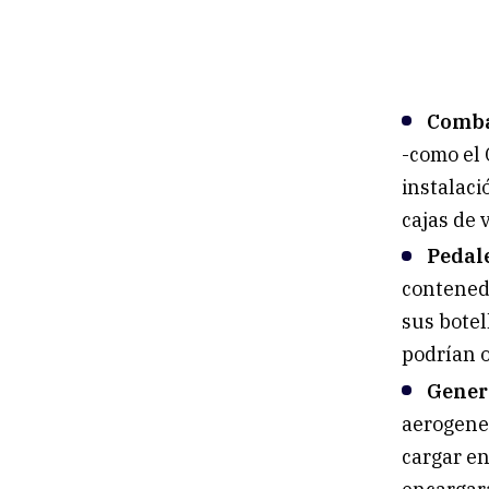
Comba
-como el 
instalaci
cajas de 
Pedale
contenedo
sus botel
podrían o
Genera
aerogene
cargar en