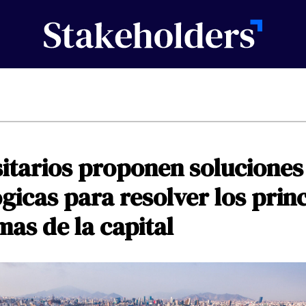
itarios
proponen
soluciones
ógicas
para
resolver
los
prin
mas
de
la
capital