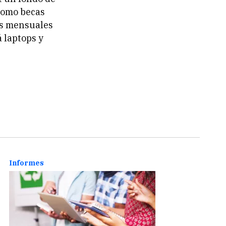
 como becas
es mensuales
á laptops y
Educación
Educa