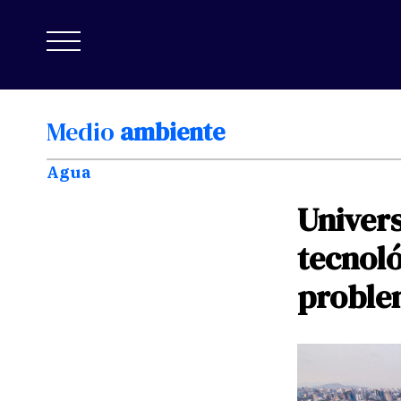
Medio
ambiente
Agua
Univers
tecnol
proble