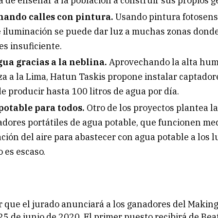
 de enseñar a la población a construir sus propios 
nando calles con pintura.
Usando pintura fotosens
 iluminación se puede dar luz a muchas zonas donde 
es insuficiente.
ua gracias a la neblina.
Aprovechando la alta hu
za a la Lima, Hatun Taskis propone instalar captador
e producir hasta 100 litros de agua por día.
potable para todos.
Otro de los proyectos plantea la
dores portátiles de agua potable, que funcionen med
ión del aire para abastecer con agua potable a los 
o es escaso.
 que el jurado anunciará a los ganadores del Makin
25 de junio de 2020. El primer puesto recibirá de Bea