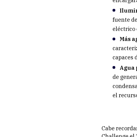
encargará
Ilumi
fuente de
eléctrico 
Más ag
caracteri
capaces d
Agua 
de genera
condensac
el recurs
Cabe recordar
Challenge el 