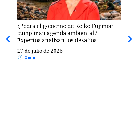
¿Podrá el gobierno de Keiko Fujimori
El r
cumplir su agenda ambiental?
apr
Expertos analizan los desafíos
24 
27 de julio de 2026
2 min.