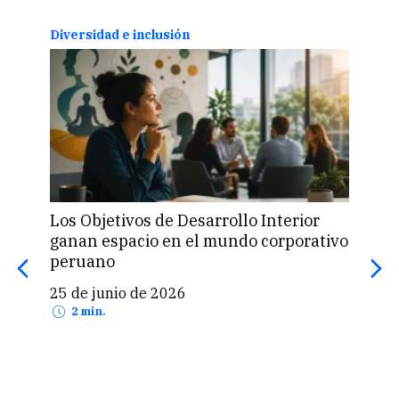
Diversidad e inclusión
Info
Los Objetivos de Desarrollo Interior
La i
ganan espacio en el mundo corporativo
ade
peruano
29 
25 de junio de 2026
2 min.