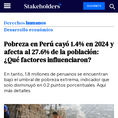
SUSCRÍBETE
Derechos
humanos
Desarrollo económico
Pobreza
en
Perú
cayó
1.4%
en
2024
y
afecta
al
27.6%
de
la
población:
¿Qué
factores
influenciaron?
En tanto, 1.8 millones de peruanos se encuentran
bajo el umbral de pobreza extrema, indicador que
solo disminuyó en 0.2 puntos porcentuales. Aquí
más detalles.