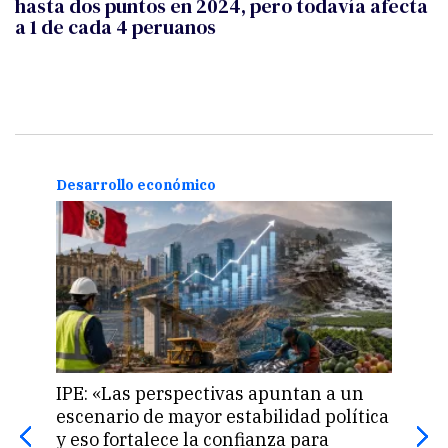
hasta dos puntos en 2024, pero todavía afecta
a 1 de cada 4 peruanos
Desarrollo económico
Desa
IPE: «Las perspectivas apuntan a un
Perú
escenario de mayor estabilidad política
fina
y eso fortalece la confianza para
de 