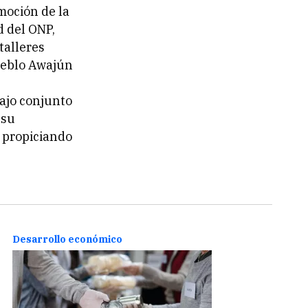
moción de la
d del ONP,
talleres
pueblo Awajún
ajo conjunto
 su
 propiciando
Desarrollo económico
Desar