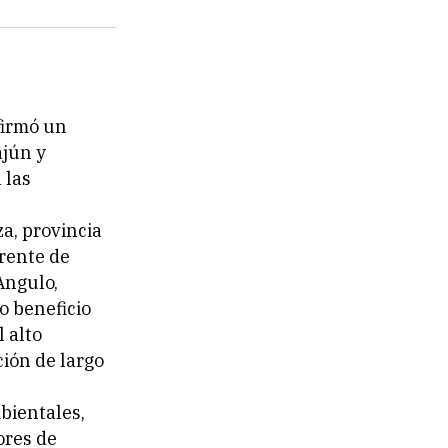
firmó un
ajún y
 las
a, provincia
erente de
Angulo,
o beneficio
 alto
ión de largo
bientales,
ores de