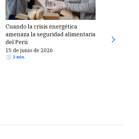
Cuando la crisis energética
Prop
amenaza la seguridad alimentaria
finan
del Perú
presi
15 de junio de 2026
3 de
2 min.
2 