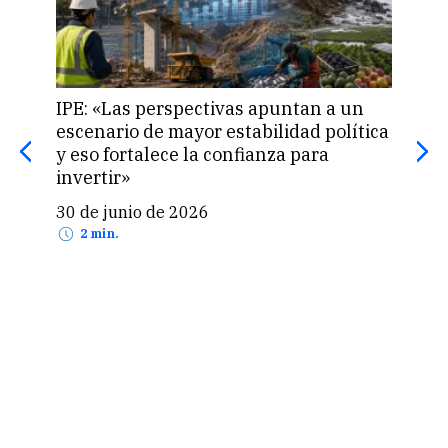
IPE: «Las perspectivas apuntan a un
Perú
escenario de mayor estabilidad política
fina
y eso fortalece la confianza para
de 
invertir»
24 
30 de junio de 2026
2 min.