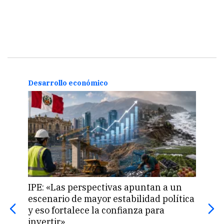
Desarrollo económico
Desa
IPE: «Las perspectivas apuntan a un
Perú
escenario de mayor estabilidad política
fina
y eso fortalece la confianza para
de 
invertir»