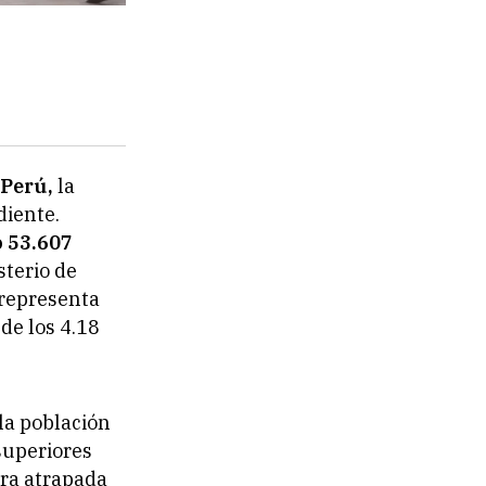
 Perú,
la
diente.
o 53.607
sterio de
 representa
de los 4.18
la población
superiores
tra atrapada