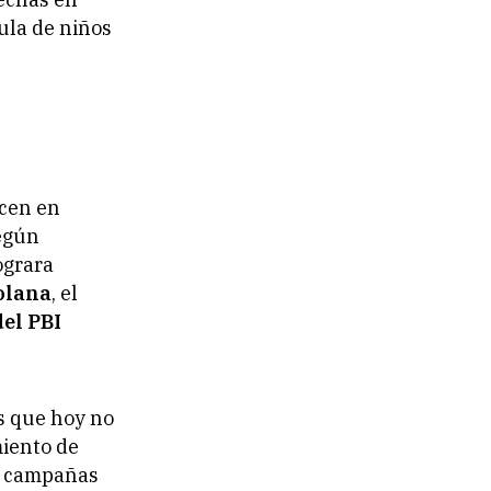
ula de niños
ucen en
Según
ograra
olana
, el
del PBI
s que hoy no
miento de
mo campañas