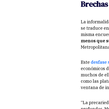
Brechas
La informalid
se traduce en
misma encues
menos que s
Metropolitan
Este
desfase 
económicos d
muchos de ell
como las plat
ventana de in
“La precaried
profundas. M