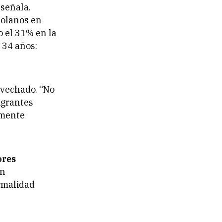
 señala.
zolanos en
o el 31% en la
 34 años:
ovechado. “No
igrantes
amente
ores
en
rmalidad