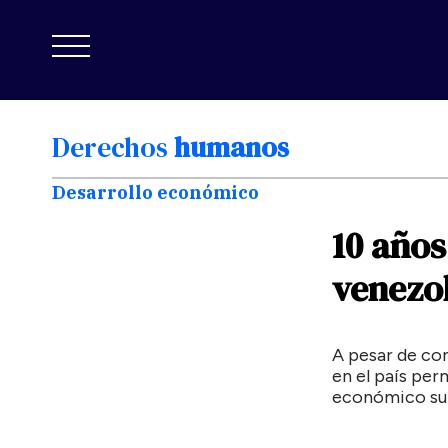
Derechos
humanos
Desarrollo económico
10
años
venezo
A pesar de co
en el país per
económico subu