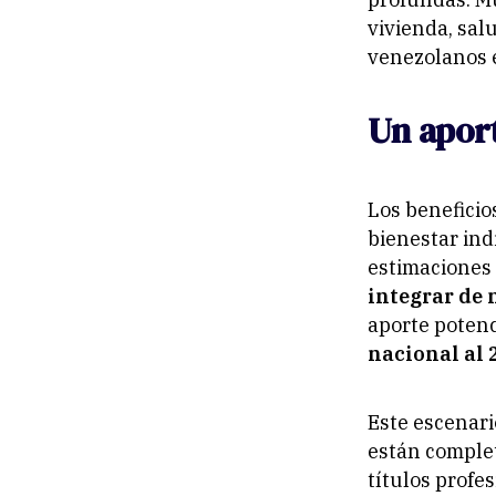
vivienda, sal
venezolanos e
Un apor
Los beneficio
bienestar in
estimaciones 
integrar de
aporte potenc
nacional al 
Este escenari
están comple
títulos profe