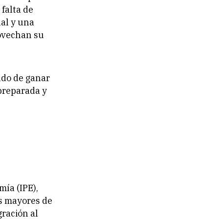
 falta de
nal y una
rovechan su
ndo de ganar
 preparada y
ía (IPE),
os mayores de
ración al