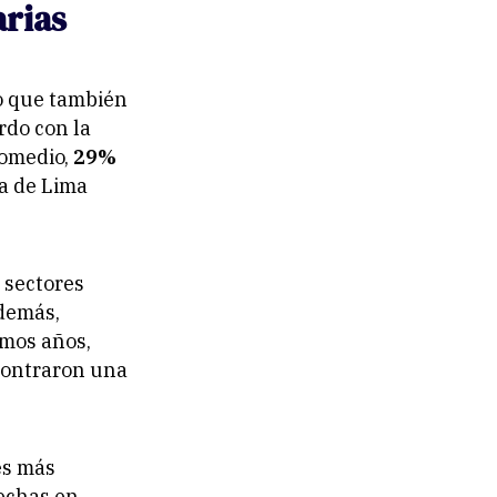
arias
no que también
rdo con la
romedio,
29%
a de Lima
 sectores
Además,
imos años,
ncontraron una
es más
echas en