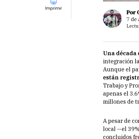
Imprimir
Por 
7 d
Lectu
Una década d
integración l
Aunque el paí
están regist
Trabajo y Pro
apenas el 3.6
millones de t
A pesar de co
local —el 39%
concluidos fr