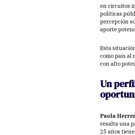
en circuitos 
políticas púb
percepción so
aporte potenc
Esta situació
como país al 
con alto pote
Un perfi
oportun
Paola Herrer
resalta una p
25 años tiene