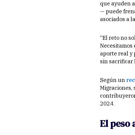
que ayuden a
— puede frena
asociados a l
“El reto no so
Necesitamos c
aporte real y
sin sacrificar
Según un
rec
Migraciones, 
contribuyeron
2024.
El peso 