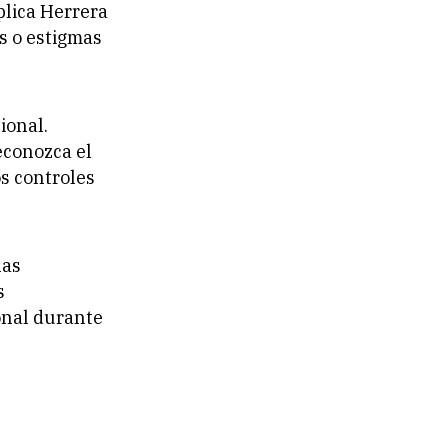
plica Herrera
s o estigmas
ional.
econozca el
os controles
las
s
onal durante