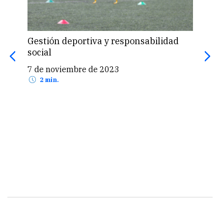
ble
Gestión deportiva y responsabilidad
Per
social
nor
7 de noviembre de 2023
28 
2 min.