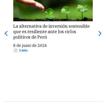
La alternativa de inversión sostenible
Gest
que es resiliente ante los ciclos
soci
políticos de Perú
7 d
8 de junio de 2026
2 min.