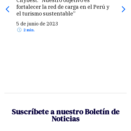
“Nuestro territorio constantemente
“He
ú y
enfrenta el reto de la sostenibilidad”
redu
nue
10 de mayo de 2023
8 d
2 min.
Suscríbete a nuestro Boletín de
Noticias