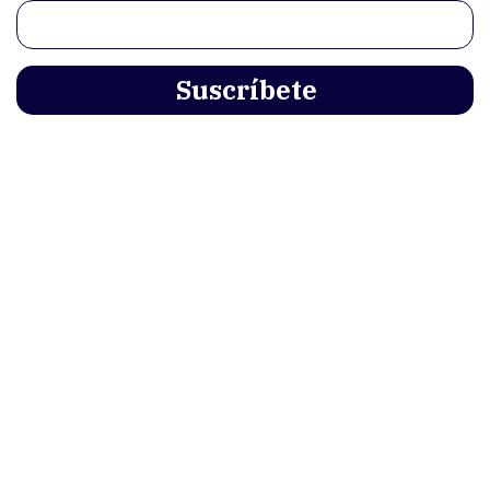
TEMAS
Derechos humanos
Medio ambiente
Compromiso empresarial
Gobernanza y transparencia
Ciencia, innovación y tecnología
Políticas públicas
SERVICIOS
CONTÁCTANOS