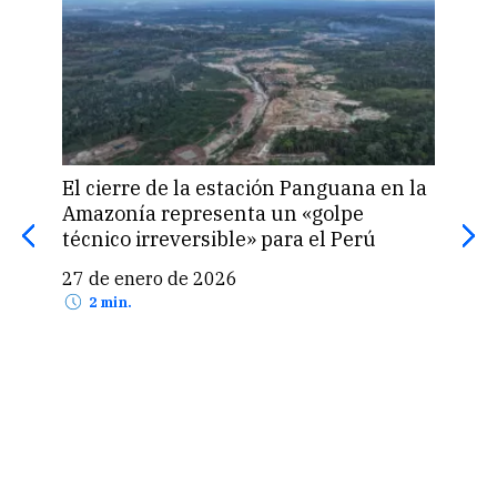
El cierre de la estación Panguana en la
Amazonía representa un «golpe
Ele
técnico irreversible» para el Perú
pag
mie
27 de enero de 2026
2 min.
15 