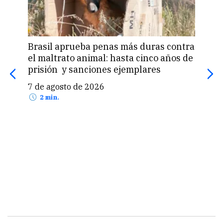
Brasil aprueba penas más duras contra
Una 
el maltrato animal: hasta cinco años de
«pas
prisión y sanciones ejemplares
pro
US$
7 de agosto de 2026
7 d
2 min.