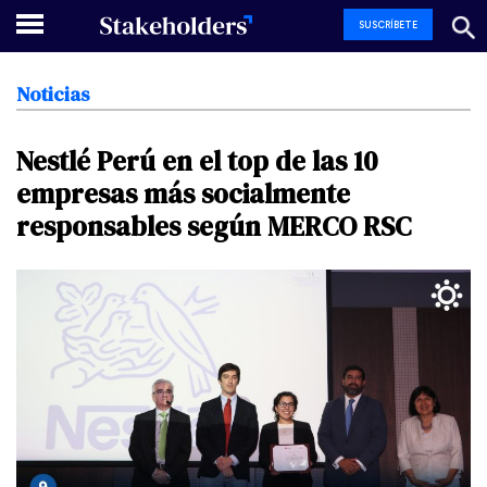
SUSCRÍBETE
Noticias
Nestlé
Perú
en
el
top
de
las
10
empresas
más
socialmente
responsables
según
MERCO
RSC