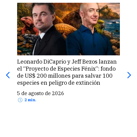
Leonardo DiCaprio y Jeff Bezos lanzan
La 
el “Proyecto de Especies Fénix”: fondo
que
de US$ 200 millones para salvar 100
prod
especies en peligro de extinción
5 d
5 de agosto de 2026
2 min.