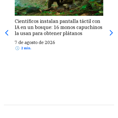
Científicos instalan pantalla táctil con
Pan
IA en un bosque: 16 monos capuchinos
man
la usan para obtener plátanos
Chi
7 de agosto de 2026
7 d
2 min.