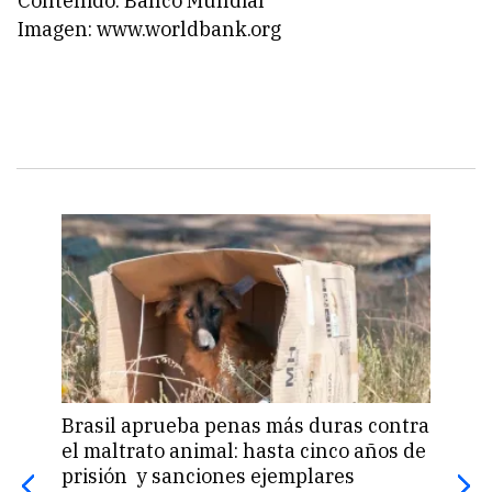
Contenido: Banco Mundial
Imagen: www.worldbank.org
Brasil aprueba penas más duras contra
Una 
el maltrato animal: hasta cinco años de
«pas
prisión y sanciones ejemplares
pro