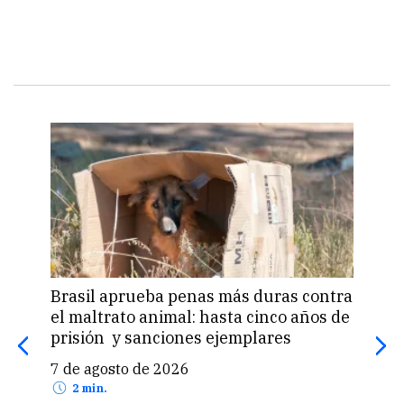
Brasil aprueba penas más duras contra
Una 
el maltrato animal: hasta cinco años de
«pas
prisión y sanciones ejemplares
pro
US$
7 de agosto de 2026
7 d
2 min.