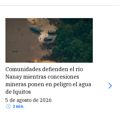
Comunidades defienden el río
Coca
Nanay mientras concesiones
mill
mineras ponen en peligro el agua
por 
de Iquitos
5 de
2 
5 de agosto de 2026
2 min.