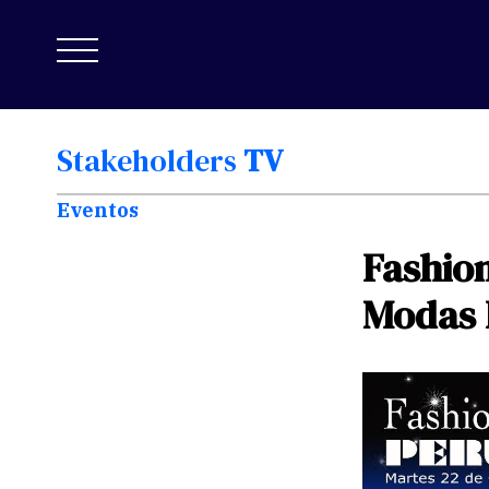
Stakeholders
TV
Eventos
Fashio
Modas