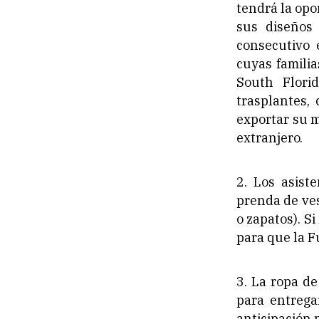
tendrá la opo
sus diseños
consecutivo 
cuyas famili
South Flori
trasplantes,
exportar su m
extranjero.
2. Los asist
prenda de ves
o zapatos). S
para que la F
3. La ropa d
para entrega
anticipación 