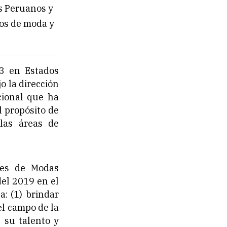
s Peruanos y
ios de moda y
3 en Estados
o la dirección
cional que ha
 propósito de
las áreas de
res de Modas
del 2019 en el
: (1) brindar
l campo de la
 su talento y