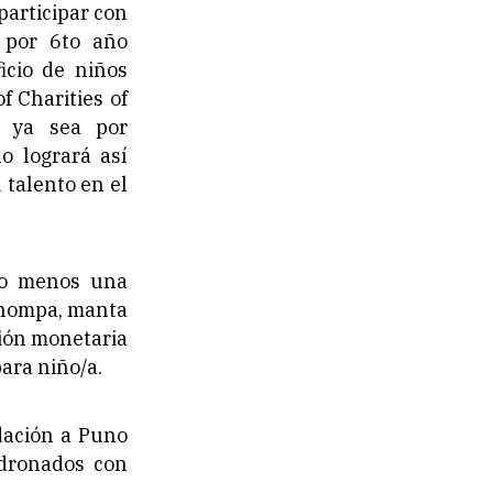
participar con
 por 6to año
icio de niños
 Charities of
, ya sea por
o logrará así
 talento en el
 lo menos una
(chompa, manta
ción monetaria
ara niño/a.
dación a Puno
adronados con