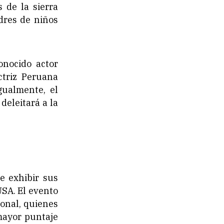
 de la sierra
dres de niños
onocido actor
ctriz Peruana
gualmente, el
deleitará a la
e exhibir sus
SA. El evento
onal, quienes
mayor puntaje