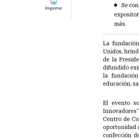
Se con
Imprimir
expositor
más.
La fundació
Unidos, brind
de la Presid
difundido ex
la fundació
educación, sa
El evento s
Innovadores” 
Centro de Co
oportunidad 
confección d