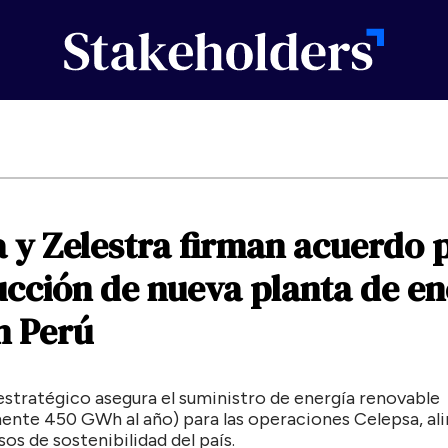
a
y
Zelestra
firman
acuerdo
ucción
de
nueva
planta
de
en
n
Perú
estratégico asegura el suministro de energía renovable
nte 450 GWh al año) para las operaciones Celepsa, al
s de sostenibilidad del país.