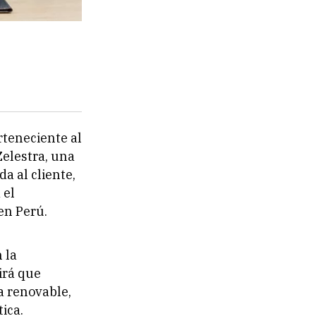
rteneciente al
Zelestra, una
a al cliente,
 el
en Perú.
 la
irá que
 renovable,
ica.