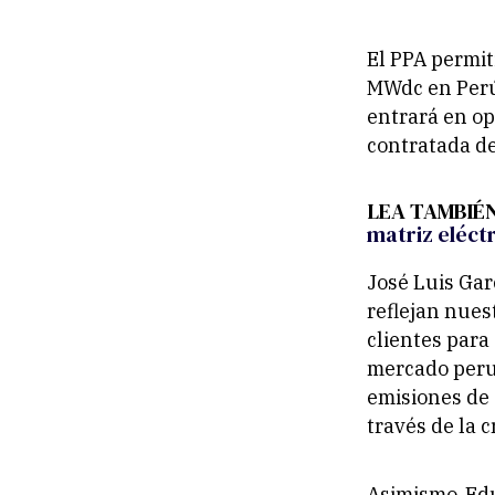
El PPA permit
MWdc en Perú
entrará en op
contratada d
LEA TAMBIÉ
matriz eléct
José Luis Gar
reflejan nues
clientes para
mercado perua
emisiones de 
través de la 
Asimismo, Ed