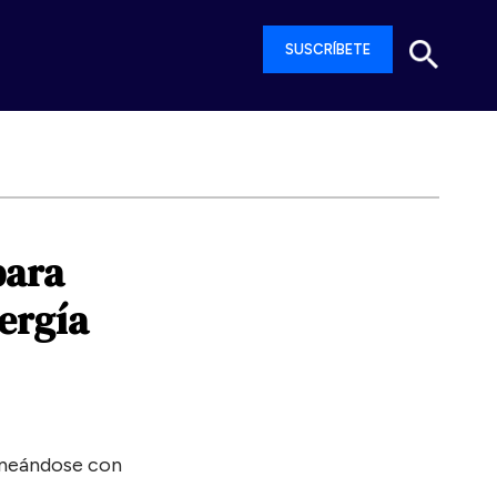
SUSCRÍBETE
para
ergía
ineándose con