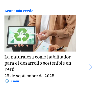
Economía verde
Infor
La naturaleza como habilitador
El es
para el desarrollo sostenible en
sost
Perú
que 
25 de septiembre de 2025
24 d
2 min.
2 