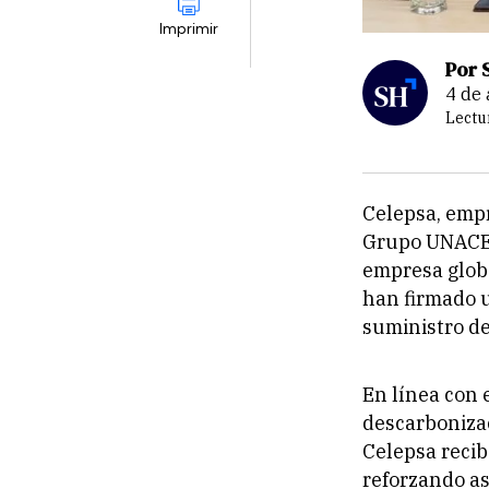
Imprimir
Por 
4 de
Lectu
Celepsa, empr
Grupo UNACEM,
empresa globa
han firmado u
suministro de
En línea con 
descarbonizac
Celepsa reci
reforzando as