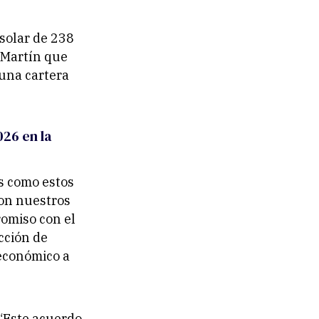
solar de 238
 Martín que
 una cartera
026 en la
s como estos
con nuestros
romiso con el
cción de
oeconómico a
“Este acuerdo