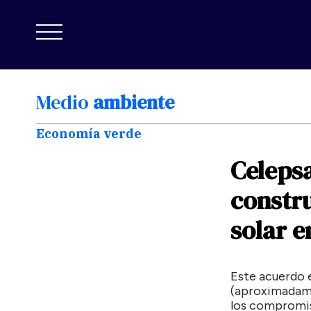
Medio
ambiente
Economía verde
Celeps
constr
solar
e
Este acuerdo 
(aproximadame
los compromiso