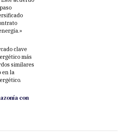
 paso
ersificado
ontrato
energía.»
rcado clave
nergético más
dos similares
 en la
ergético.
mazonía con