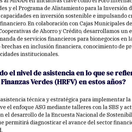
l MINAM en iniciativas clave como el Foro Internac
es y el Programa de Alistamiento para la Inversión d
 capacidades en inversión sostenible e impulsando c
 financiero. En colaboración con Cajas Municipales d
 Cooperativas de Ahorro y Crédito, desarrollamos un 
emanda de servicios financieros para bionegocios en 
ó brechas en inclusión financiera, conocimiento de p
cidades institucionales.
do el nivel de asistencia en lo que se refie
 Finanzas Verdes (HRFV) en estos años?
 asistencia técnica y estratégica para implementar l
e el enfoque ASG mediante talleres con la SBS y acto
n el desarrollo de la Encuesta Nacional de Sostenibi
e permitirá diagnosticar el avance del sector financie
d.