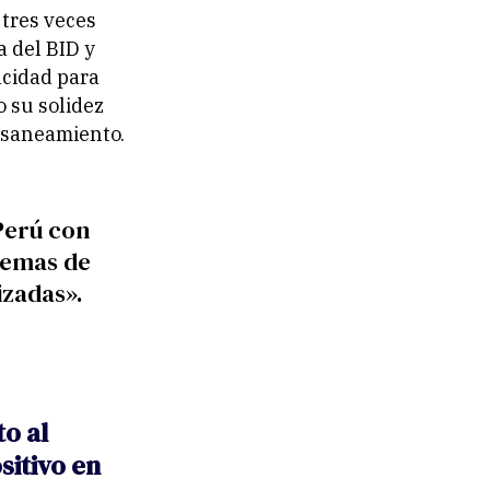
tres veces
a del BID y
acidad para
 su solidez
y saneamiento.
Perú con
uemas de
izadas».
o al
sitivo en