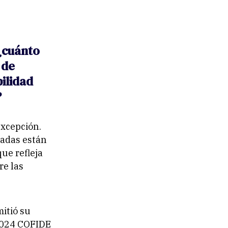
 ¿cuánto
 de
ilidad
?
excepción.
vadas están
ue refleja
re las
mitió su
 2024 COFIDE