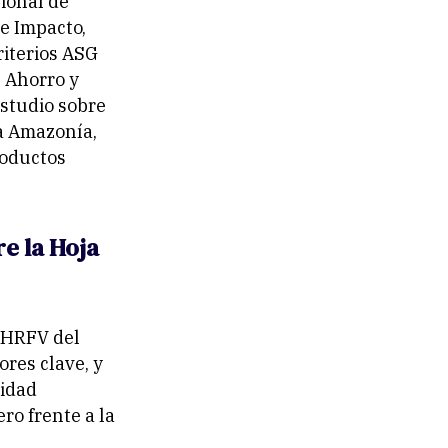
ional de
e Impacto,
riterios ASG
e Ahorro y
estudio sobre
la Amazonía,
roductos
re la Hoja
a HRFV del
res clave, y
lidad
ro frente a la