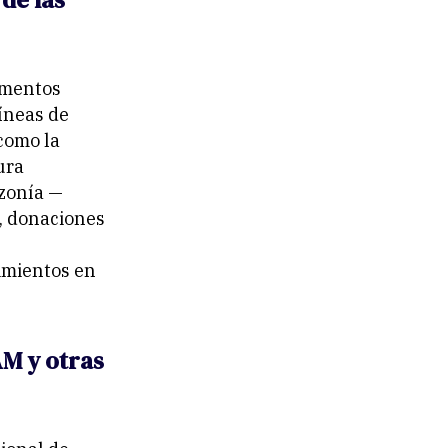
umentos
íneas de
 como la
ura
azonía —
, donaciones
imientos en
AM y otras