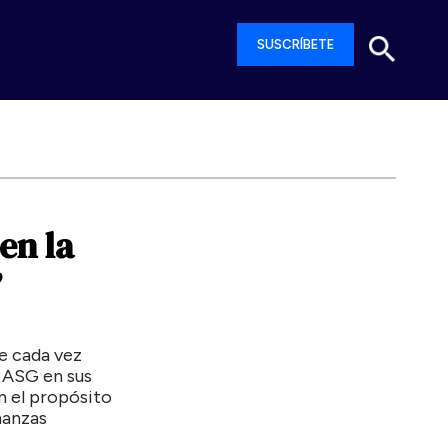
SUSCRÍBETE
en
la
”
e cada vez
 ASG en sus
en el propósito
nanzas