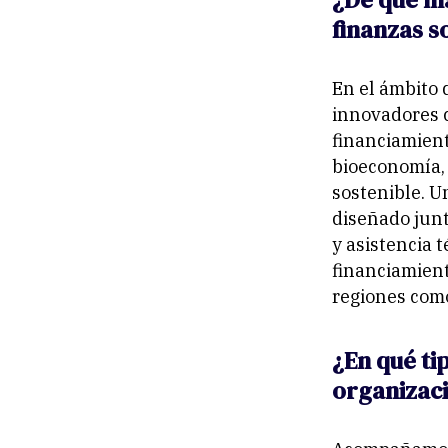
finanzas s
En el ámbito 
innovadores 
financiamient
bioeconomía, 
sostenible. U
diseñado jun
y asistencia 
financiamient
regiones como
¿En qué ti
organizaci