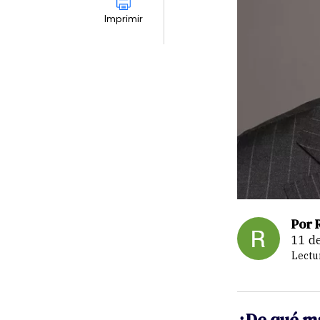
Imprimir
Por 
11 d
Lectu
¿De qué ma