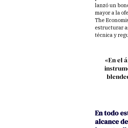
lanzó un bono
mayor a la of
The Economist
estructurar a
técnica y reg
«En el 
instrum
blended
En todo es
alcance de