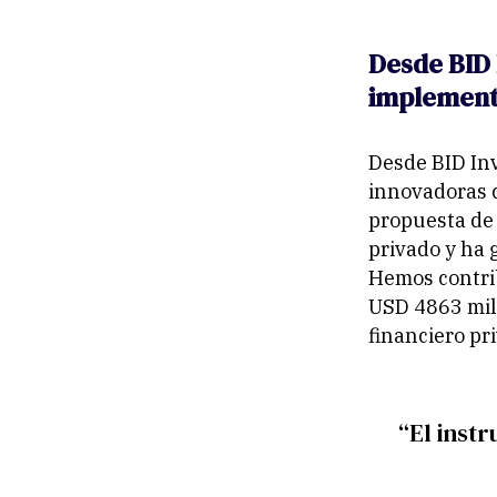
Desde BID 
implementa
Desde BID Inv
innovadoras c
propuesta de 
privado y ha 
Hemos contrib
USD 4863 mill
financiero pr
“El inst