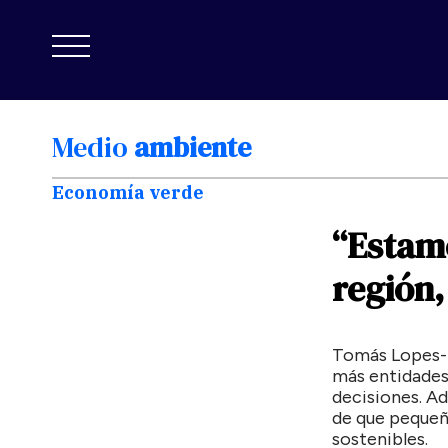
Medio
ambiente
Economía verde
“Estam
región,
Tomás Lopes-T
más entidades
decisiones. Ad
de que pequeño
sostenibles.