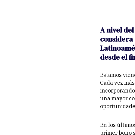
A nivel de
considera 
Latinoamér
desde el f
Estamos viend
Cada vez más 
incorporando 
una mayor con
oportunidade
En los último
primer bono 