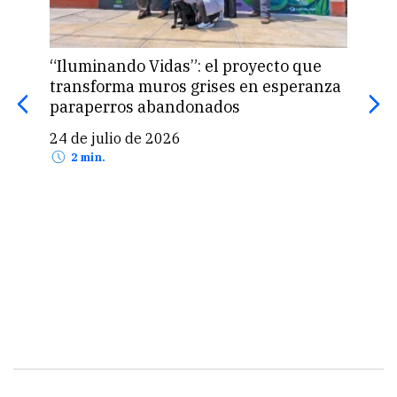
“Iluminando Vidas”: el proyecto que
Las 
transforma muros grises en esperanza
la t
paraperros abandonados
edif
las
24 de julio de 2026
14 
2 min.