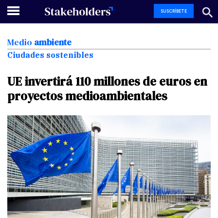
SUSCRÍBETE
Medio
ambiente
Ciudades sostenibles
UE
invertirá
110
millones
de
euros
en
proyectos
medioambientales