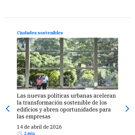
Ciudades sostenibles
Ciud
Las nuevas políticas urbanas aceleran
Cris
la transformación sostenible de los
reto
edificios y abren oportunidades para
sien
las empresas
viv
14 de abril de 2026
23 
2 min.